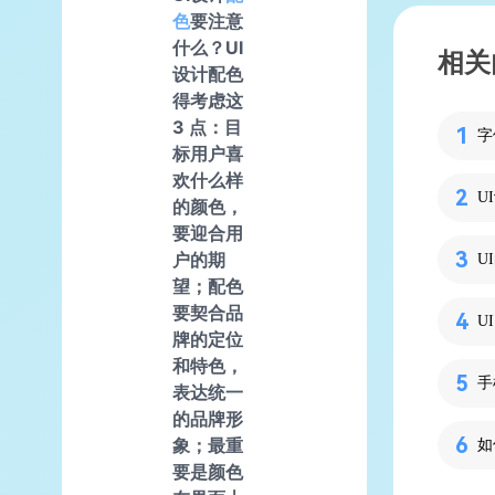
色
要注意
什么？UI
相关
设计配色
得考虑这
3 点：目
标用户喜
欢什么样
U
的颜色，
要迎合用
户的期
望；配色
要契合品
U
牌的定位
和特色，
手
表达统一
的品牌形
象；最重
要是颜色