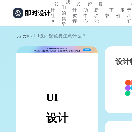
我
设
设
帮
最
们
计
计
助
新
下
定
于
的
社
教
中
功
载
价
我
优
区
程
心
能
们
势
> UI设计配色要注意什么？
设计文章
设计
UI
设计