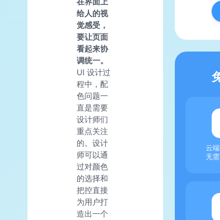
在界面上
给人的视
觉感受，
要让页面
看起来协
调统一。
UI 设计过
程中，配
色问题一
直是需要
设计师们
重点关注
的。设计
云端
师可以通
无需
过对颜色
的选择和
把控直接
为用户打
造出一个