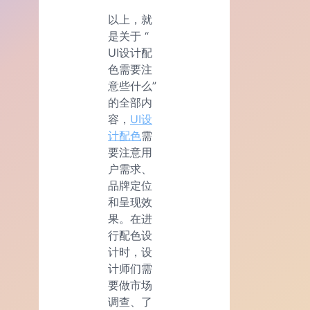
以上，就
是关于 “
UI设计配
色需要注
意些什么”
的全部内
容，
UI设
计配色
需
要注意用
户需求、
品牌定位
和呈现效
果。在进
行配色设
计时，设
计师们需
要做市场
调查、了