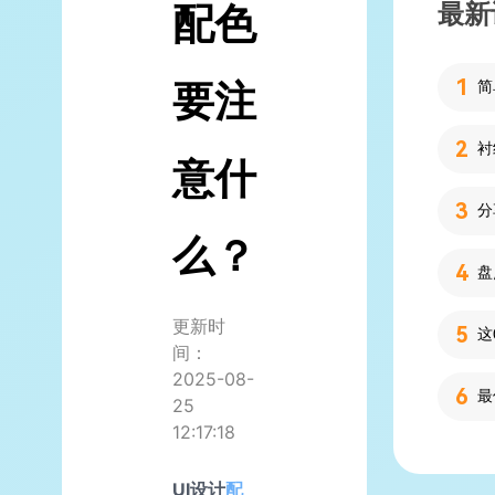
最新
配色
要注
简
意什
分
么？
更新时
间：
2025-08-
25
12:17:18
UI设计
配