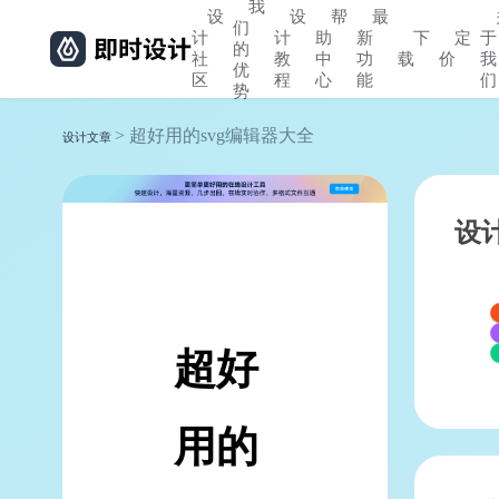
我
设
设
帮
最
们
计
计
助
新
下
定
于
的
社
教
中
功
载
价
我
优
区
程
心
能
们
势
> 超好用的svg编辑器大全
设计文章
设
超好
用的