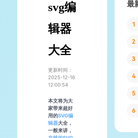
最
svg编
辑器
大全
更新时间：
2025-12-16
12:00:54
本文将为大
家带来超好
用的
SVG编
辑器
大全，
一般来讲，
在线的SVG