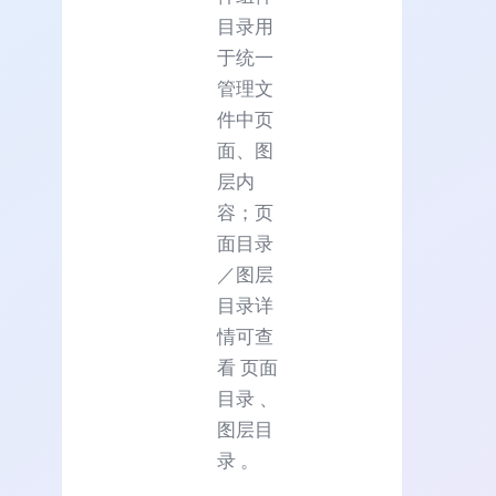
目录用
于统一
管理文
件中页
面、图
层内
容；页
面目录
／图层
目录详
情可查
看 页面
目录 、
图层目
录 。