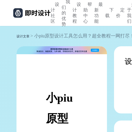
我
设
设
帮
最
们
计
计
助
新
下
定
于
的
社
教
中
功
载
价
我
优
区
程
心
能
们
势
> 小piu原型设计工具怎么用？超全教程一网打尽
设计文章
设
小piu
原型