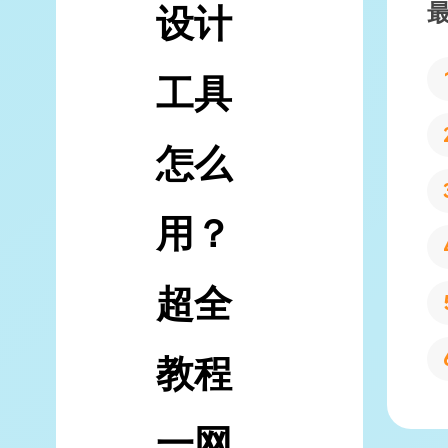
设计
工具
怎么
用？
超全
教程
一网