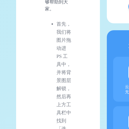
够帮助到大
家。
首先，
我们将
图片拖
动进
PS 工
具中，
并将背
景图层
云
解锁，
无
然后再
上方工
具栏中
找到
「选