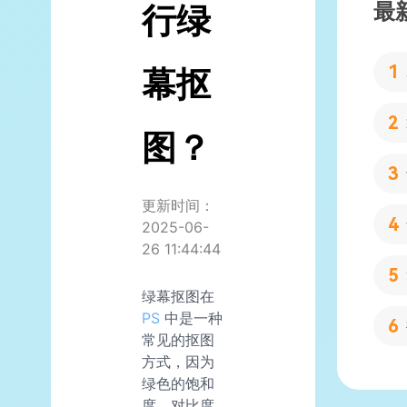
最
行绿
幕抠
图？
更新时间：
2025-06-
26 11:44:44
绿幕抠图在
PS
中是一种
常见的抠图
方式，因为
绿色的饱和
度、对比度