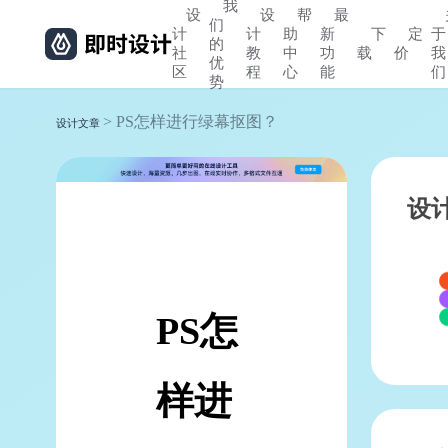
我
设
设
帮
最
们
计
计
助
新
下
定
于
的
社
教
中
功
载
价
我
优
区
程
心
能
们
势
> PS怎样进行绿幕抠图？
设计文章
设
PS怎
样进