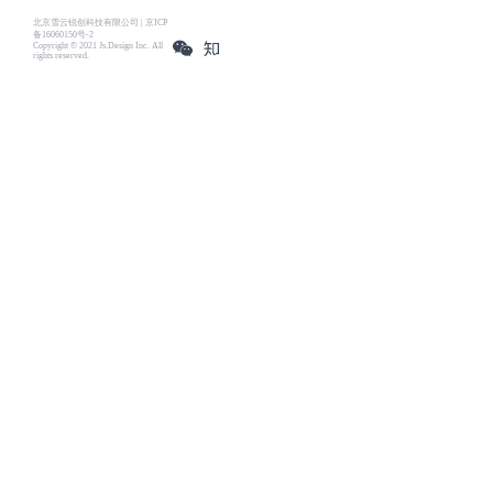
北京雪云锐创科技有限公司 | 京ICP
备16060150号-2
Copyright © 2021 Js.Design Inc. All
rights reserved.