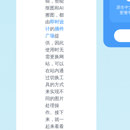
辑，智能
抠图和AI
原生中文
更懂
擦图，都
由
即时设
计
的
插件
广场
提
供，因此
使用时无
需更换网
站，可以
在站内通
过切换工
具的方式
来实现不
同的图片
处理操
作。接下
来，就一
起来看看