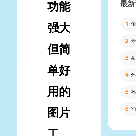
最新
功能
强大
但简
单好
分
用的
图片
7
工