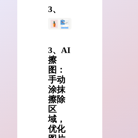
3、
3、AI
擦
图：
手动
涂抹
擦除
区
域，
优化