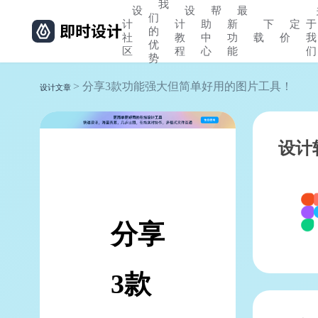
我
设
设
帮
最
们
计
计
助
新
下
定
于
的
社
教
中
功
载
价
我
优
区
程
心
能
们
势
> 分享3款功能强大但简单好用的图片工具！
设计文章
设计
分享
3款