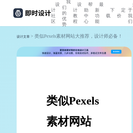
我
设
设
帮
最
们
计
计
助
新
下
定
于
的
社
教
中
功
载
价
我
优
区
程
心
能
们
势
> 类似Pexels素材网站大推荐，设计师必备！
设计文章
类似Pexels
素材网站