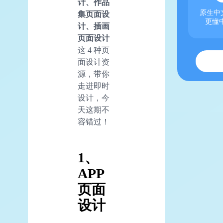
计、作品
原生中文
集页面设
更懂
计、插画
页面设计
这 4 种页
面设计资
源，带你
走进即时
设计，今
天这期不
容错过！
1、
APP
页面
设计