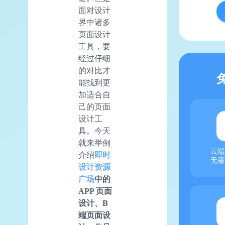
面对设计
界中诸多
页面设计
工具，要
经过仔细
的对比才
能找到更
加适合自
己的页面
设计工
具。今天
就来举例
云端
介绍
即时
无需
设计资源
广场
中的
APP 页面
设计
、B
端页面设