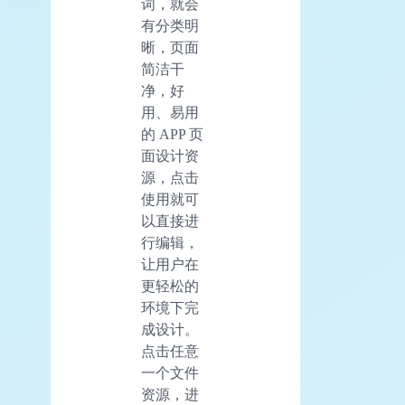
词，就会
有分类明
晰，页面
简洁干
净，好
用、易用
的 APP 页
面设计资
源，点击
使用就可
以直接进
行编辑，
让用户在
更轻松的
环境下完
成设计。
点击任意
一个文件
资源，进