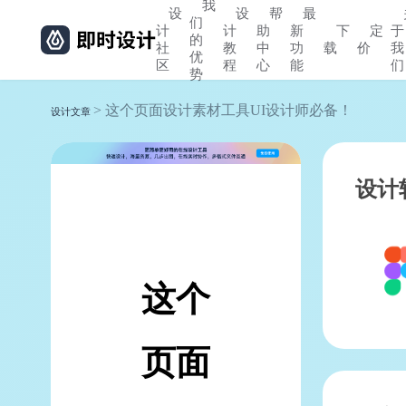
我
设
设
帮
最
们
计
计
助
新
下
定
于
的
社
教
中
功
载
价
我
优
区
程
心
能
们
势
> 这个页面设计素材工具UI设计师必备！
设计文章
设计
这个
页面