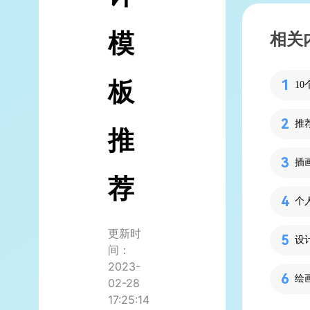
模
相关
板
推
推
插
荐
个
更新时
间：
2023-
绘
02-28
17:25:14