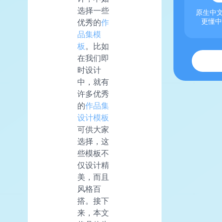
选择一些
原生中文
优秀的
作
更懂中
品集模
板
。比如
在我们即
时设计
中，就有
许多优秀
的
作品集
设计模板
可供大家
选择，这
些模板不
仅设计精
美，而且
风格百
搭。接下
来，本文