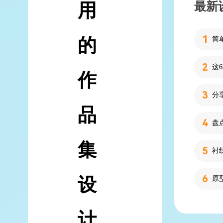
最新
用
的
简
作
分
品
集
设
计