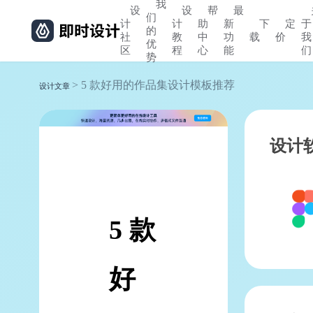
我
设
设
帮
最
们
计
计
助
新
下
定
于
的
社
教
中
功
载
价
我
优
区
程
心
能
们
势
> 5 款好用的作品集设计模板推荐
设计文章
设计
5 款
好