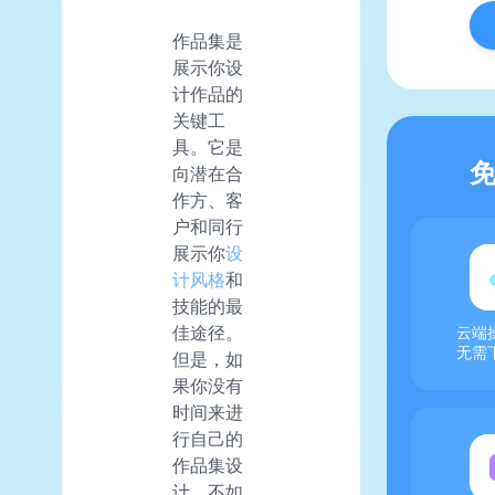
作品集是
展示你设
计作品的
关键工
具。它是
向潜在合
作方、客
户和同行
展示你
设
计风格
和
技能的最
佳途径。
云端
无需
但是，如
果你没有
时间来进
行自己的
作品集设
计，不如