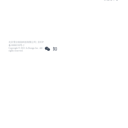
北京雪云锐创科技有限公司 | 京ICP
备16060150号-2
Copyright © 2021 Js.Design Inc. All
rights reserved.