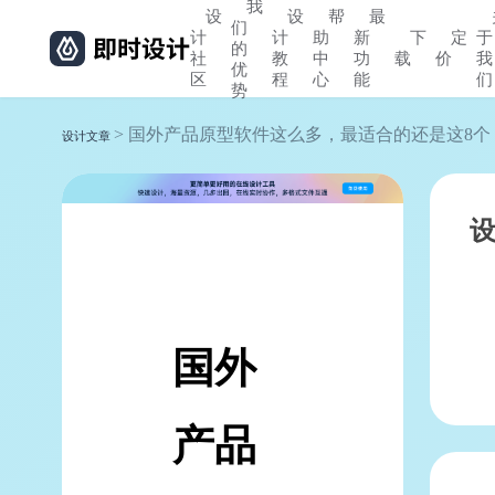
我
设
设
帮
最
们
计
计
助
新
下
定
于
的
社
教
中
功
载
价
我
优
区
程
心
能
们
势
> 国外产品原型软件这么多，最适合的还是这8个
设计文章
国外
产品