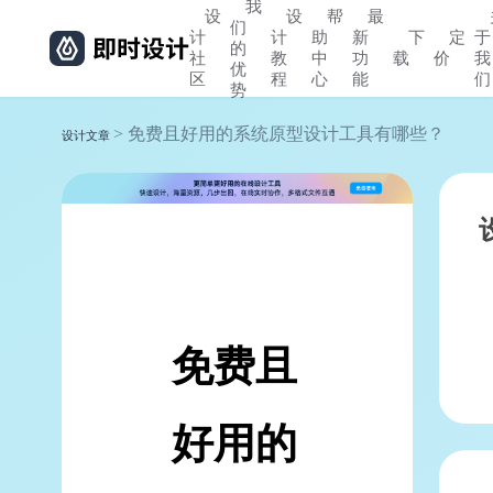
我
设
设
帮
最
们
计
计
助
新
下
定
于
的
社
教
中
功
载
价
我
优
区
程
心
能
们
势
> 免费且好用的系统原型设计工具有哪些？
设计文章
免费且
好用的