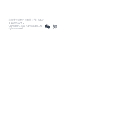
北京雪云锐创科技有限公司 | 京ICP
备16060150号-2
Copyright © 2021 Js.Design Inc. All
rights reserved.