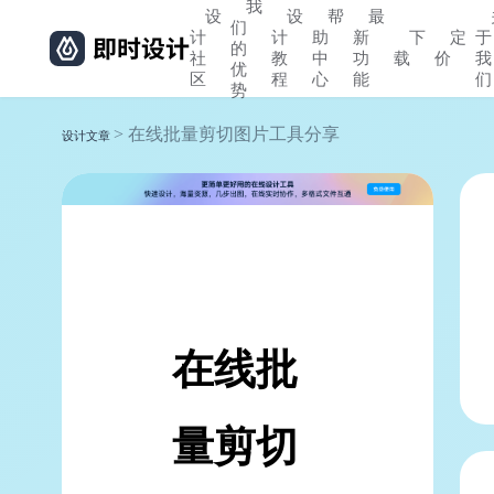
我
设
设
帮
最
们
计
计
助
新
下
定
于
的
社
教
中
功
载
价
我
优
区
程
心
能
们
势
> 在线批量剪切图片工具分享
设计文章
在线批
量剪切