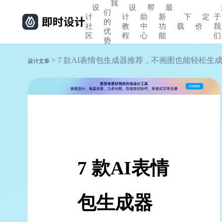
我
设
设
帮
最
们
计
计
助
新
下
定
于
的
社
教
中
功
载
价
我
优
区
程
心
能
们
势
> 7 款AI表情包生成器推荐，不画图也能轻松生
设计文章
7 款AI表情
包生成器