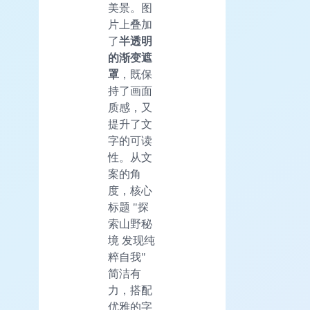
美景。图
片上叠加
了
半透明
的渐变遮
罩
，既保
持了画面
质感，又
提升了文
字的可读
性。从文
案的角
度，核心
标题 "探
索山野秘
境 发现纯
粹自我"
简洁有
力，搭配
优雅的字