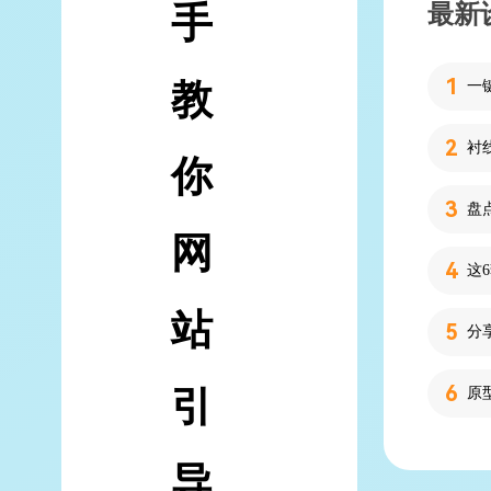
最新
手
教
你
网
站
分
引
导