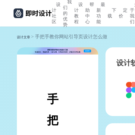
我
设
设
帮
最
们
计
计
助
新
下
定
于
的
社
教
中
功
载
价
我
优
区
程
心
能
们
势
> 手把手教你网站引导页设计怎么做
设计文章
设计
手
把