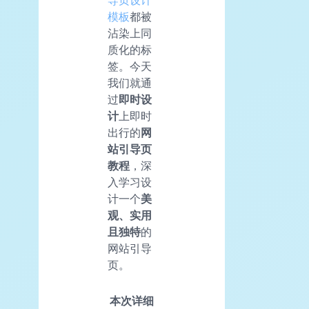
导页设计
模板
都被
沾染上同
质化的标
签。今天
我们就通
过
即时设
计
上即时
出行的
网
站引导页
教程
，深
入学习设
计一个
美
观、实用
且独特
的
网站引导
页。
本次详细