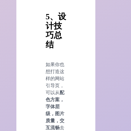
5、设
计技
巧总
结
如果你也
想打造这
样的网站
引导页，
可以从
配
色方案，
字体层
级，图片
质量，交
互流畅
去