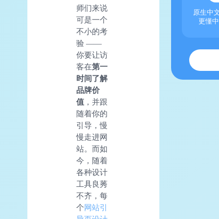
师们来说
原生中文
可是一个
更懂中
不小的考
验 ——
你要让访
客在
第一
时间了解
品牌价
值
，并跟
随着你的
引导，慢
慢走进网
站。而如
今，随着
各种设计
工具良莠
不齐，每
个
网站引