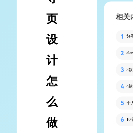
页
相关
设
好
el
计
怎
4
么
做
1