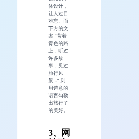
体设计，
让人过目
难忘。而
下方的文
案 "背着
青色的路
上，听过
许多故
事，见过
旅行风
景..." 则
用诗意的
语言勾勒
出旅行了
的美好。
3、网