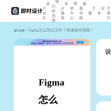
我
设
设
帮
最
们
计
计
助
新
下
定
于
的
社
教
中
功
载
价
我
优
区
程
心
能
们
势
> Figma怎么导出文件？快速操作指南！
设计文章
设
Figma
怎么