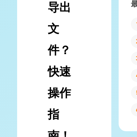
导出
文
件？
快速
操作
指
南！