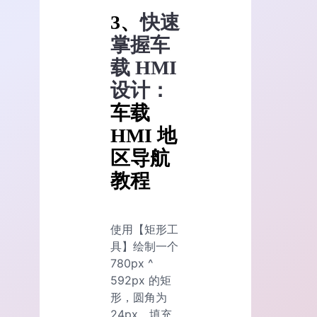
3、
快速
掌握车
载 HMI
设计：
车载
HMI 地
区导航
教程
使用【矩形工
具】绘制一个
780px ^
592px 的矩
形，圆角为
24px，填充