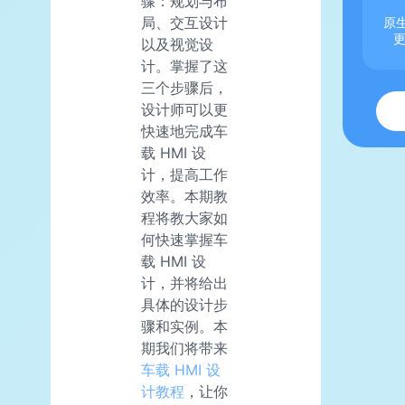
骤：规划与布
局、交互设计
原生
以及视觉设
计。掌握了这
三个步骤后，
设计师可以更
快速地完成车
载 HMI 设
计，提高工作
效率。本期教
程将教大家如
何快速掌握车
载 HMI 设
计，并将给出
具体的设计步
骤和实例。本
期我们将带来
车载 HMI 设
计教程
，让你