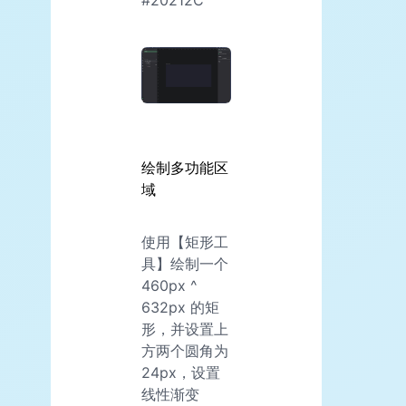
#20212C
绘制多功能区
域
使用【矩形工
具】绘制一个
460px ^
632px 的矩
形，并设置上
方两个圆角为
24px，设置
线性渐变