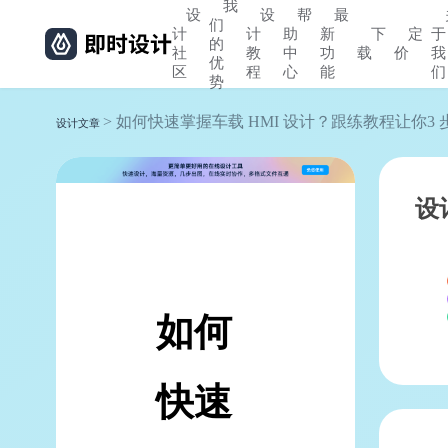
我
设
设
帮
最
们
计
计
助
新
下
定
于
的
社
教
中
功
载
价
我
优
区
程
心
能
们
势
> 如何快速掌握车载 HMI 设计？跟练教程让你3
设计文章
设
如何
快速