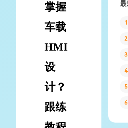
最
掌握
车载
HMI
设
计？
跟练
教程