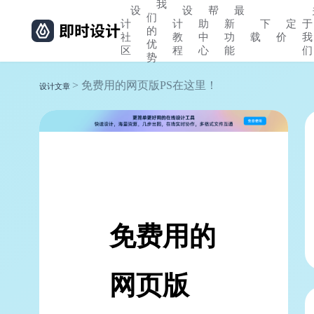
我
设
设
帮
最
们
计
计
助
新
下
定
于
的
社
教
中
功
载
价
我
优
区
程
心
能
们
势
> 免费用的网页版PS在这里！
设计文章
免费用的
网页版