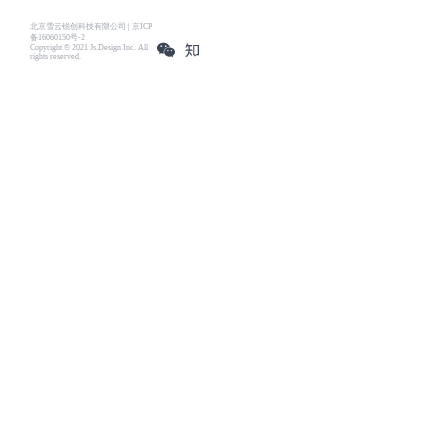
北京雪云锐创科技有限公司 | 京ICP
备16060150号-2
Copyright © 2021 Js.Design Inc. All
rights reserved.