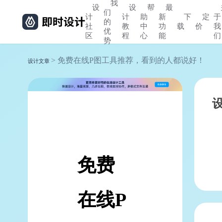
我
设
设
帮
最
们
计
计
助
新
下
定
于
的
社
教
中
功
载
价
我
优
区
程
心
能
们
势
> 免费在线P图工具推荐，看到的人都说好！
设计文章
免费
在线P