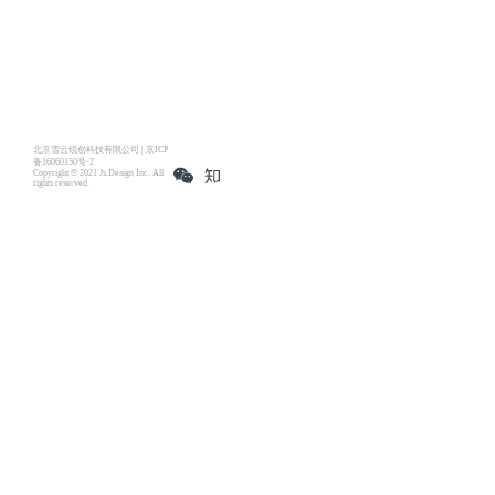
北京雪云锐创科技有限公司 | 京ICP
备16060150号-2
Copyright © 2021 Js.Design Inc. All
rights reserved.