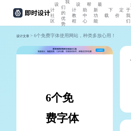
我
设
设
帮
最
们
计
计
助
新
下
定
于
的
社
教
中
功
载
价
我
优
区
程
心
能
们
势
> 6个免费字体使用网站，种类多放心用！
设计文章
6个免
费字体