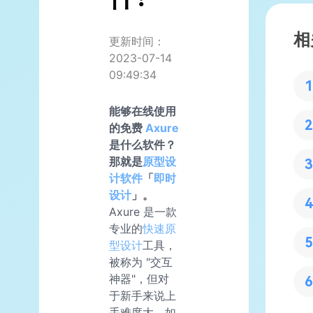
相
更新时间：
2023-07-14
09:49:34
能够在线使用
的免费
Axure
是什么软件？
那就是
原型设
计软件
「
即时
设计
」。
Axure 是一款
专业的
快速原
型设计
工具，
被称为 "交互
神器"，但对
于新手来说上
手难度大，如