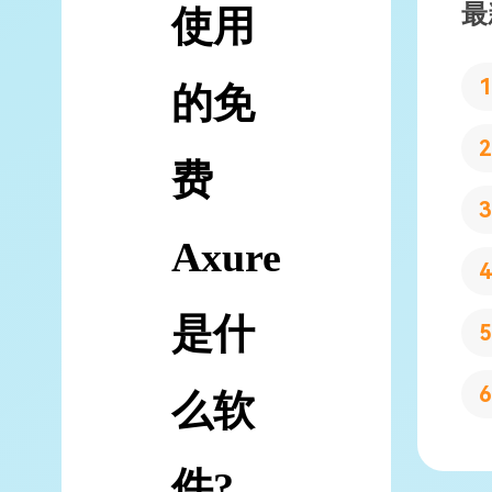
最
使用
的免
费
Axure
是什
么软
件?