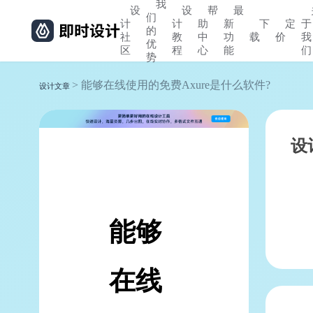
我
设
设
帮
最
们
计
计
助
新
下
定
于
的
社
教
中
功
载
价
我
优
区
程
心
能
们
势
> 能够在线使用的免费Axure是什么软件?
设计文章
设
能够
在线