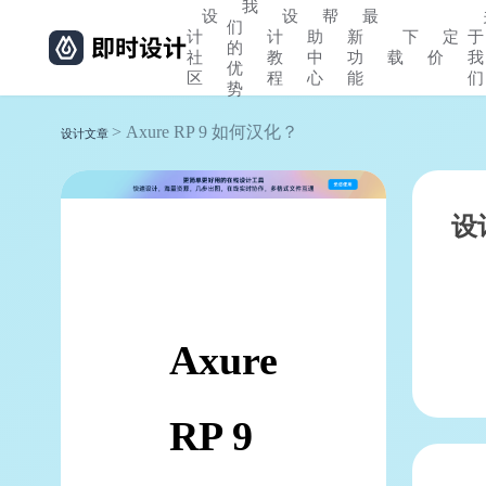
我
设
设
帮
最
们
计
计
助
新
下
定
于
的
社
教
中
功
载
价
我
优
区
程
心
能
们
势
> Axure RP 9 如何汉化？
设计文章
设
Axure
RP 9