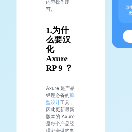
内容操作即
原生
可。
1.为什
么要汉
化
Axure
RP 9 ？
Axure 是产品
经理必备的
原
型设计
工具，
因此更新最新
版本的 Axure
是每个产品经
理都会做的事