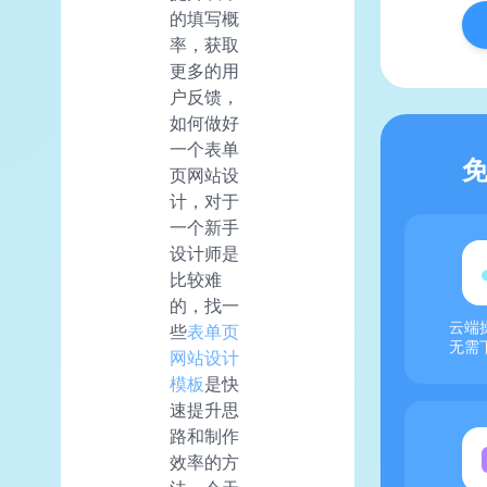
的填写概
率，获取
更多的用
户反馈，
如何做好
一个表单
页网站设
计，对于
一个新手
设计师是
比较难
的，找一
云端
些
表单页
无需
网站设计
模板
是快
速提升思
路和制作
效率的方