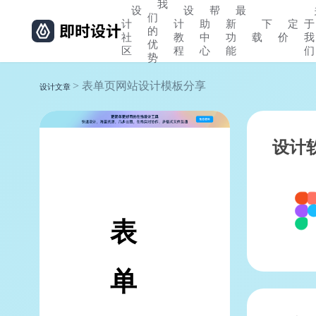
我
设
设
帮
最
们
计
计
助
新
下
定
于
的
社
教
中
功
载
价
我
优
区
程
心
能
们
势
> 表单页网站设计模板分享
设计文章
设计
表
单