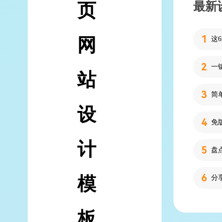
最新
页
网
站
简
设
计
模
分
板