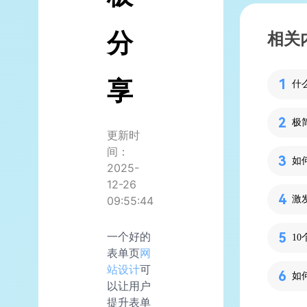
分
相关
享
什么
极
更新时
间：
2025-
12-26
09:55:44
一个好的
1
表单页
网
站设计
可
如
以让用户
提升表单