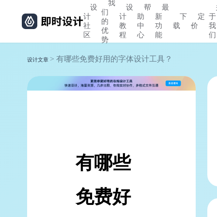
我
设
设
帮
最
们
计
计
助
新
下
定
于
的
社
教
中
功
载
价
我
优
区
程
心
能
们
势
> 有哪些免费好用的字体设计工具？
设计文章
有哪些
免费好