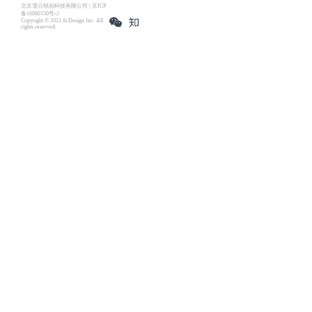
北京雪云锐创科技有限公司 | 京ICP
备16060150号-2
Copyright © 2021 Js.Design Inc. All
rights reserved.