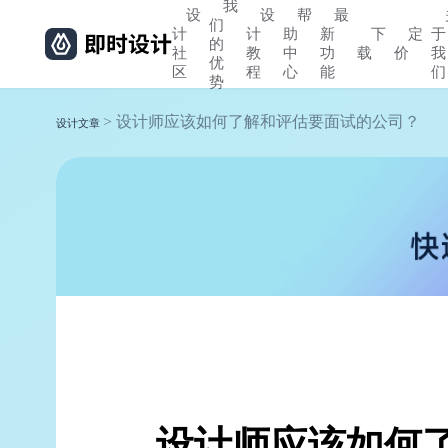
我
设
设
帮
最
们
计
计
助
新
下
定
于
的
社
教
中
功
载
价
我
优
区
程
心
能
们
势
> 设计师应该如何了解和评估要面试的公司？
设计文章
设计师应该如何