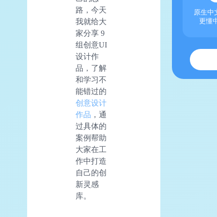
路，今天
原生中文
更懂
我就给大
家分享 9
组创意UI
设计作
品，了解
和学习不
能错过的
创意设计
作品
，通
过具体的
案例帮助
大家在工
作中打造
自己的创
新灵感
库。