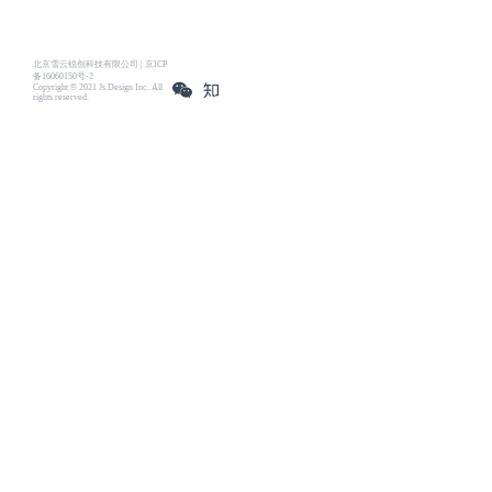
北京雪云锐创科技有限公司 | 京ICP
备16060150号-2
Copyright © 2021 Js.Design Inc. All
rights reserved.