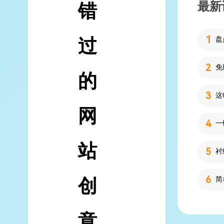
最新
错
过
的
网
站
创
简
意