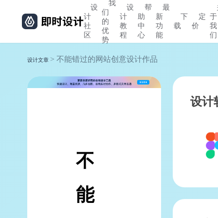
我
设
设
帮
最
们
计
计
助
新
下
定
于
的
社
教
中
功
载
价
我
优
区
程
心
能
们
势
> 不能错过的网站创意设计作品
设计文章
设计
不
能