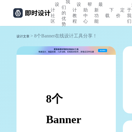
我
设
设
帮
最
们
计
计
助
新
下
定
于
的
社
教
中
功
载
价
我
优
区
程
心
能
们
势
> 8个Banner在线设计工具分享！
设计文章
8个
Banner