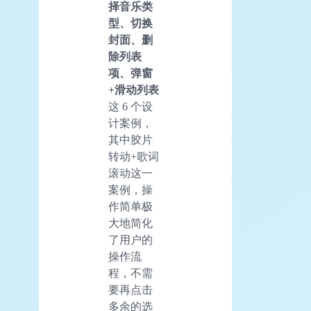
择音乐类
型、切换
封面、删
除列表
项、弹窗
+滑动列表
这 6 个设
计案例，
其中胶片
转动+歌词
滚动这一
案例，操
作简单极
大地简化
了用户的
操作流
程，不需
要再点击
多余的选