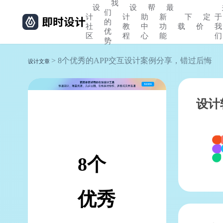
我
设
设
帮
最
们
计
计
助
新
下
定
于
的
社
教
中
功
载
价
我
优
区
程
心
能
们
势
> 8个优秀的APP交互设计案例分享，错过后悔
设计文章
设计
8个
优秀