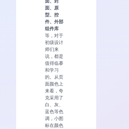
面、封
面、原
型、控
件、外部
组件库
等，对于
初级设计
师们来
说，都是
值得临摹
和学习
的。从页
面颜色上
来看，夸
克采用了
白、灰、
蓝色等色
调，小图
标在颜色