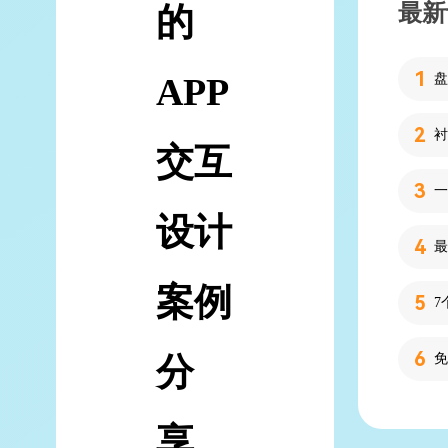
最新
的
APP
交互
设计
案例
7
分
享，