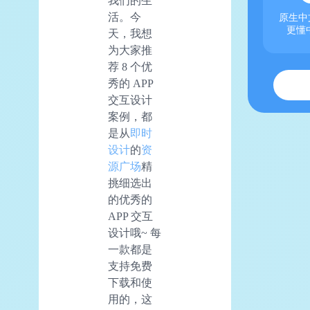
我们的生
活。今
原生中文
更懂
天，我想
为大家推
荐 8 个优
秀的 APP
交互设计
案例，都
是从
即时
设计
的
资
源广场
精
挑细选出
的优秀的
APP 交互
设计哦~ 每
一款都是
支持免费
下载和使
用的，这