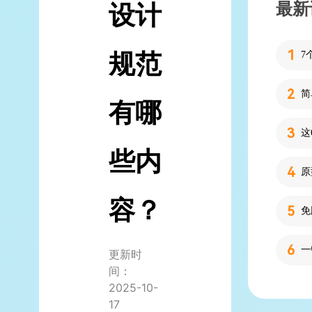
最新
设计
规范
7
简
有哪
些内
容？
更新时
间：
2025-10-
17