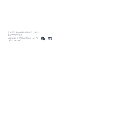
北京雪云锐创科技有限公司 | 京ICP
备16060150号-2
Copyright © 2021 Js.Design Inc. All
rights reserved.