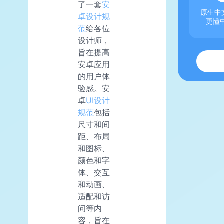
了一套
安
原生中文
卓设计规
更懂
范
给各位
设计师，
旨在提高
安卓应用
的用户体
验感。安
卓
UI设计
规范
包括
尺寸和间
距、布局
和图标、
颜色和字
体、交互
和动画、
适配和访
问等内
容，旨在