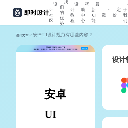
我
设
设
帮
最
们
计
计
助
新
下
定
于
的
社
教
中
功
载
价
我
优
区
程
心
能
们
势
> 安卓UI设计规范有哪些内容？
设计文章
设计
安卓
UI