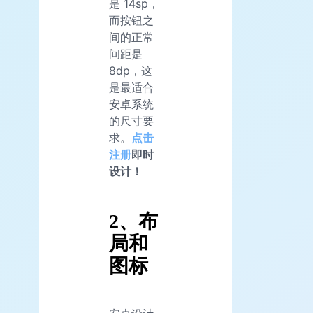
是 14sp，
而按钮之
间的正常
间距是
8dp，这
是最适合
安卓系统
的尺寸要
求。
点击
注册
即时
设计！
2、布
局和
图标