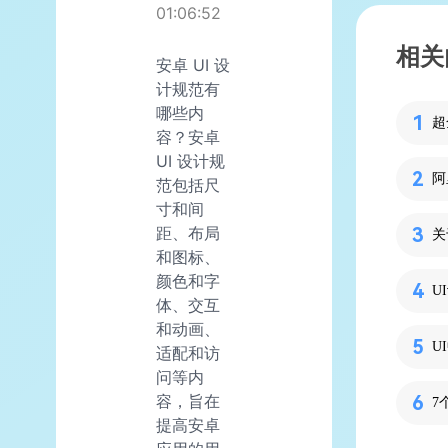
01:06:52
相关
安卓 UI 设
计规范有
哪些内
容？安卓
UI 设计规
范包括尺
寸和间
距、布局
和图标、
颜色和字
U
体、交互
和动画、
U
适配和访
问等内
容，旨在
7
提高安卓