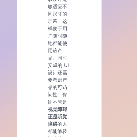
够适应不
同尺寸的
屏幕，这
样便于用
户随时随
地都能使
用该产
品。同时
安卓的 UI
设计还需
要考虑产
品的可访
问性，保
证不管是
视觉障碍
还是听觉
障碍
的人
都能够轻