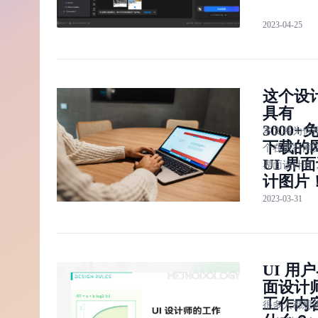
结了 3 款
2023-04-25
使用频率高
好的软件界
工具，分别
设计、Sketc
这个设
Adobe XD。
具有
3000+
本文将为你推
下载的
个在进行网页
UI 界
界面设计时
计图片
图片免费下
2023-03-31
站。分别是
设计」，
「Unsplash
「Wunderst
UI 用
面设计
工作内
很多人都想