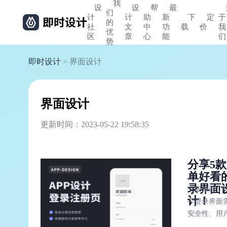
我
设
设
帮
最
们
计
计
助
新
下
定
于
的
社
文
中
功
载
价
我
优
区
章
心
能
们
势
即时设计
> 界面设计
界面设计
更新时间：2023-05-22 19:58:35
分享5
单好看
录界面
一般来说，
计！
个登录界面
安全性、用
性、界面美