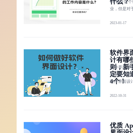
什么？
UI 设计这个
业，但是对于
设计师这个
2023-01-17
位可能并不
解： UI 用
设计师的工
是什么？有
软件界
求吗？本文将
计有哪
个方面为大
则，新
软件界面设
定要知
些原则？要
4个！
软件界面设
要遵循软件
2022-10-31
计的4大原
晰、高效、
明了。同时
不断的临摹
优质 Ap
软件界面设
界面设
长补短，渐