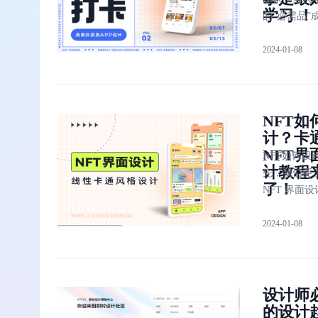
学习 ！
的“必需品”
外卖。在本
2024-01-08
卖类 APP 
计教程中，
带大家设计
食外卖类应
NFT如
面，包括 5
计？卡
页面：首页
NFT界
页、商品详
NFT如何设
计教程
清单结算页
先，我们要
了！
中心页。
NFT 界面
范，其次，
2024-01-08
期教程用实
习如何设计
通风格的 NF
面，理论+
设计师
搞懂 NFT 
的设计
计也很简单