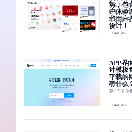
势，包
在这个不断
户体验
时代，设计
和用户
要紧跟技术
设计！
步，把握用
2024-01-08
和用户界面
最新趋势。
带你一窥设
看的设计界的
APP界
趋势：无代
计模板
计、虚拟现
下载的
计、去中心
APP 界面
有什么
计、为视频
免费下载的
设计以及 AI
更推荐你使
的设计。这
设计——提
不仅代表了
2024-01-08
量免费的 AP
前沿，也预
面设计模板
计实践的新
方便快捷的
下载，而且