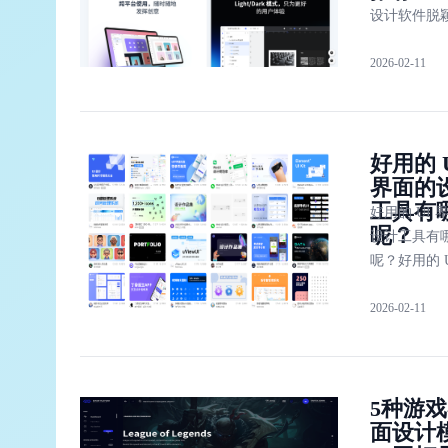
设计软件脱
出，成为了
2026-02-11
们最常用的
计软件，那
时设计、Ske
Figma 以及 A
好用的 
XD
界面的
工具有
好用的 UI 
呢？
设计工具有
呢？好用的 U
面设计工具
2026-02-11
设计，Figm
Sketch，P
「即时设计
款国产设计
5种游
提供全中文
面设计
面和免费的 U