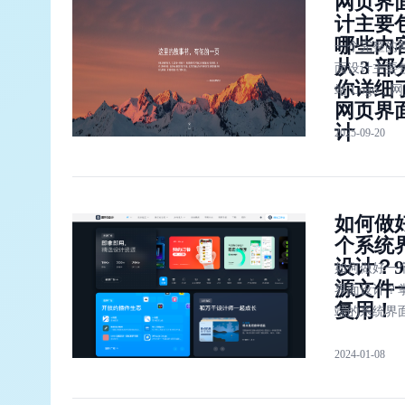
网页界
计主要
晰明确、便
哪些内
雅、统一稳
一个完整的
从 3 
面设计主要
你详细
站 Logo，
网页界
架，网页脚注
计
2025-09-20
个部分，它
组成了一个
网页界面。
Logo 是一
如何做
的灵魂所在
个系统
框架使这个
设计？
面能够得以
如何做好一
源文件
实现和运行
界面设计？掌
复用！
脚注描述了
端的系统界
页界面的版
计，是今天 U
息，保护了
2024-01-08
计师的必要
页界面的版
也可以增加
题。
求职广度和