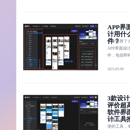
引导用户这 
APP界
计用什
件？
本文推荐了3
APP界面设
件，包括即
计、Adobe
2023-05-09
Photoshop和
Sketch，
据需要进行
使用。其中
3款设
计提供智能
评价超
计，即时设
软件界
协作式设计
设计师们需
计工具
功能强大且
便的工具，