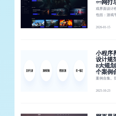
一网打
计模板资源
本文介绍了
团队协作。
戏界面设计
包括：游戏
站设计、枪
2026-01-15
界面、跳棋
计、棋类游
和游戏界面U
小程序
设计规
8大规划
小程序界面
个案例
范，8大规划
案例合集。
议去微信小
2025-10-23
官方文档进
习，在这个
明确的注明
序界面设计
范：友好礼