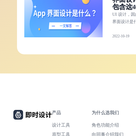
包含这4
自己的软件
界面设计也
计能力！
UI 设计，因
界面设计是
呢？自然是 A
2022-10-19
的 UI 设计
优质 App 
计都要有哪
点。优质 Ap
面设计都包
点!
产品
为什么选我们
设计工具
角色功能介绍
原型工具
向同事介绍我们