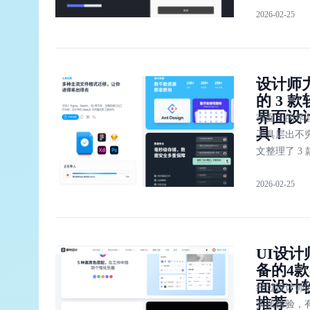
2026-02-25
及品牌形象 
面进行考虑
设计师在既
的基础上也
设计师
习、多了解
的 3 
界面设
市面上的界
具！
工具层出不
文整理了 3
师力推的软
2026-02-25
设计工具：
设计」，「Ad
Illustrator」
「Axure」。
UI设计
备的4
面设计
经过设计师
推荐
实践检验，有