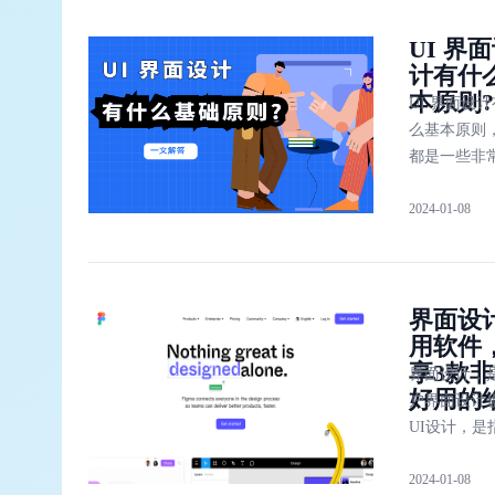
争力。分享
UI 界
例给你，让
计有什
统界面设计
本原则?
的理解。
UI 界面设
么基本原则
都是一些非
的内容。什
2024-01-08
计原则？简
就是设计时
的必要准则
时候我们做
界面设
久了，自己
用软件
是并没有明
享3款
结过的内容
界面设计，
好用的
户界面设计
UI设计，是
件的人机交
2024-01-08
作逻辑、界