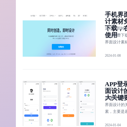
解释
手机界
计素材
下载，
通过「即时
使用
可以免费下
界面设计素
且在线进行
2024-01-08
用，无需下
件，无需占
内存。
APP登
面设计
大关键
具体到 APP
界面设计的
素，主要是
用、安全性
2024-01-04
登录、可访