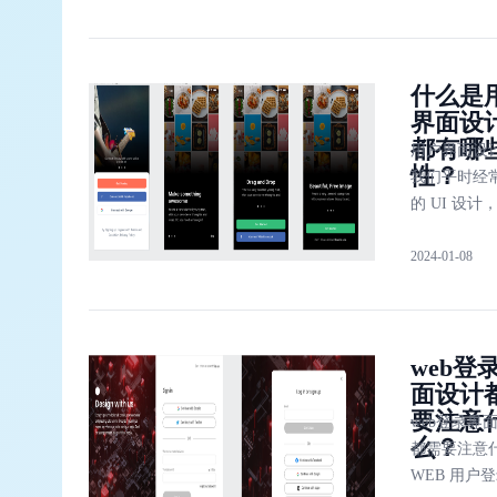
的整体设计
常用的界面
件有哪些呢
什么是
有哪些功能
界面设
我们在文中
都有哪
述。
用户界面设
性？
我们平时经
的 UI 设计
主要设计方
2024-01-08
对软件进行
操作、功能
辑、界面问
计与完善。
web登
具体告诉你
面设计
面设计都有
要注意
性和作用。
web登录界
么？
都需要注意
WEB 用户