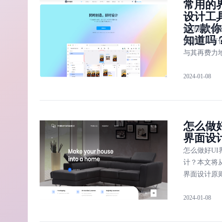
常用的
了详细的 AP
设计工
面设计尺寸
这7款
有助于提高
设计师常用
知道吗
率。此外，
设计工具有
他网站如 Ado
与其再费力
Stock 和
具推荐排行
Freebiesbug
2024-01-08
挑选，不如
择「即时设
即时设计是
计资源与设
怎么做好
于一体的专
界面设
工具，让你
一个设计工
怎么做好UI
两项设计工
计？本文将从
松进行设计
界面设计原则
界面设计操
2024-01-08
法，UI 界
合格标准这 
度为大家进