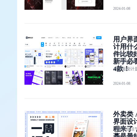
面设计作为
2024-01-08
立的设计内
有很多需要
内容，接下
文将分三部
用户界
家具体介绍 
计用什
用户登录界
件比较
计。
用户界面设
新手必
么软件比较
4款！
户界面设计
计人机交互
2024-01-08
过程。它包
用户界面的
图标、字体
等元素，以
外卖类 
能够有效地
界面设
件或网站。
程来了
伴随着生活
摹是最
加快，当代