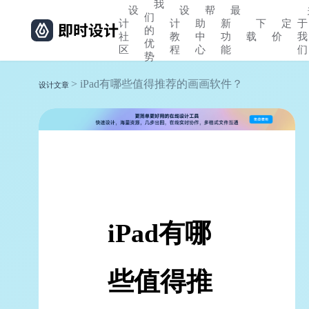
我
设
设
帮
最
们
计
计
助
新
下
定
于
的
社
教
中
功
载
价
我
优
区
程
心
能
们
势
> iPad有哪些值得推荐的画画软件？
设计文章
iPad有哪
些值得推