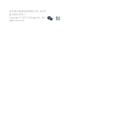
北京雪云锐创科技有限公司 | 京ICP
备16060150号-2
Copyright © 2021 Js.Design Inc. All
rights reserved.