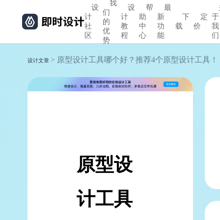
我
设
设
帮
最
们
计
计
助
新
下
定
于
的
社
教
中
功
载
价
我
优
区
程
心
能
们
势
> 原型设计工具哪个好？推荐4个原型设计工具！
设计文章
原型设
计工具