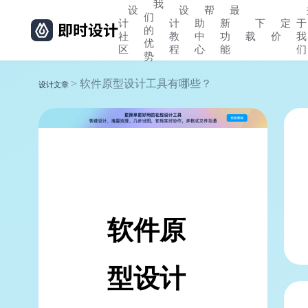
我
设
设
帮
最
们
计
计
助
新
下
定
于
的
社
教
中
功
载
价
我
优
区
程
心
能
们
势
> 软件原型设计工具有哪些？
设计文章
软件原
型设计