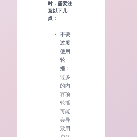
时，需要注
意以下几
点：
不要
过度
使用
轮
播：
过多
的内
容项
轮播
可能
会导
致用