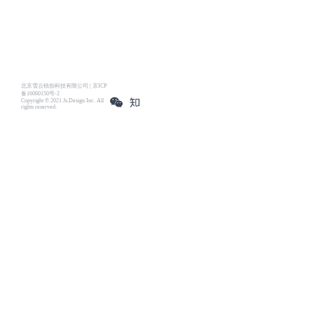
北京雪云锐创科技有限公司 | 京ICP
备16060150号-2
Copyright © 2021 Js.Design Inc. All
rights reserved.