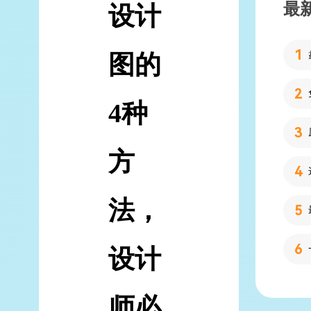
最
设计
图的
4种
方
法，
设计
师必