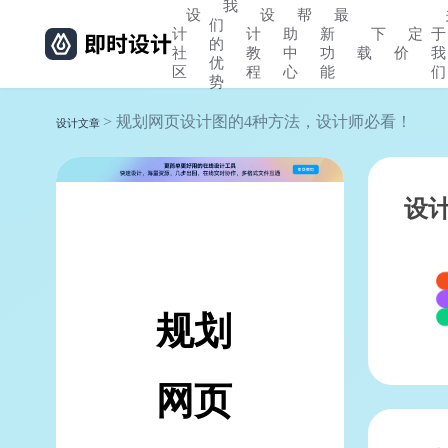
我
设
设
帮
最
们
计
计
助
新
下
定
于
的
社
教
中
功
载
价
我
优
区
程
心
能
们
势
> 规划网页设计图的4种方法，设计师必看！
设计文章
设
规划
网页