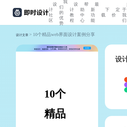
我
设
设
帮
最
们
计
计
助
新
下
定
于
的
社
教
中
功
载
价
我
优
区
程
心
能
们
势
> 10个精品web界面设计案例分享
设计文章
设
10个
精品