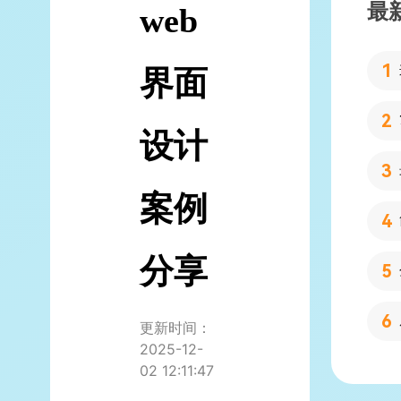
最
web
界面
设计
案例
分享
更新时间：
2025-12-
02 12:11:47