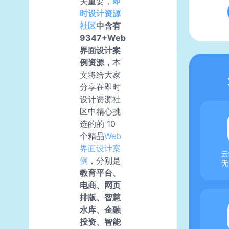
关重要，
即
时设计资源
社区
中含有
9347+Web
界面设计案
例资源，
本
文将给大家
分享在即时
设计资源社
区中精心挑
选的的 10
个精品
Web
界面设计案
云
例
，分别是
无
教育平台、
电商、网页
排版、智慧
水库、金融
投资、智能