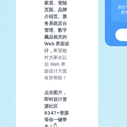
家居、登陆
原生中
页面、品牌
更
介绍页、票
务系统后台
管理、数字
藏品相关的
Web 界面设
计，
希望能
对大家在以
后 Web 界
面设计方面
有所帮助！
点击图片，
即时设计资
源社区
9347+资源
等你一键带
走！👇