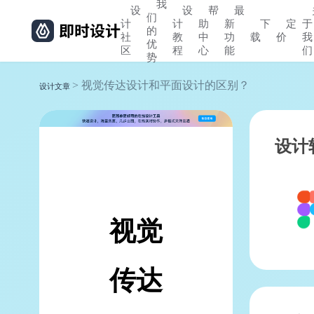
我
设
设
帮
最
们
计
计
助
新
下
定
于
的
社
教
中
功
载
价
我
优
区
程
心
能
们
势
> 视觉传达设计和平面设计的区别？
设计文章
设计
视觉
传达