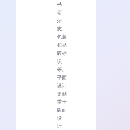
书
籍、
杂
志、
包装
和品
牌标
识
等。
平面
设计
更侧
重于
版面
设
计、