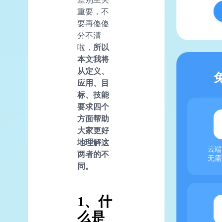
重要，不
要再傻傻
分不清
啦，
所以
本文我将
从定义、
应用、目
标、技能
要求四个
方面帮助
大家更好
地理解这
云端
两者的不
无需
同。
1、什
么是