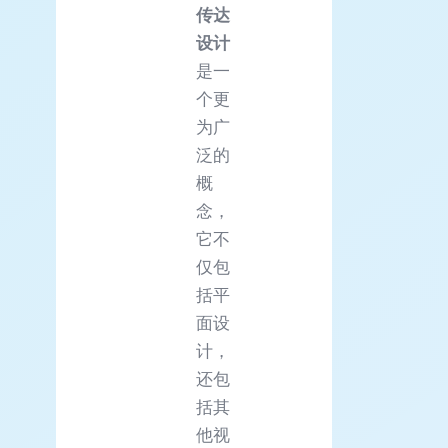
传达
设计
是一
个更
为广
泛的
概
念，
它不
仅包
括平
面设
计，
还包
括其
他视