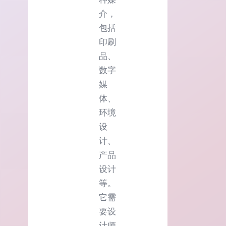
介，
包括
印刷
品、
数字
媒
体、
环境
设
计、
产品
设计
等。
它需
要设
计师