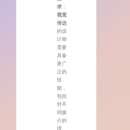
求
：
视觉
传达
的设
计师
需要
具备
更广
泛的
技
能，
包括
对不
同媒
介的
理