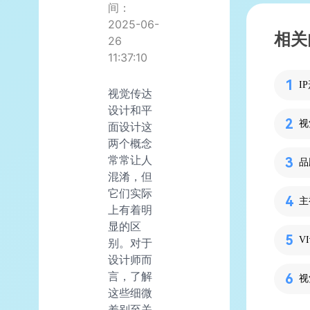
间：
2025-06-
相关
26
11:37:10
视觉传达
设计和平
面设计这
两个概念
常常让人
品
混淆，但
它们实际
上有着明
显的区
V
别。对于
设计师而
言，了解
视
这些细微
差别至关