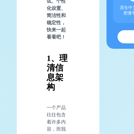
试、个性
化设置、
原生中文
更懂
简洁性和
稳定性，
快来一起
看看吧！
1、理
清信
息架
构
一个产品
往往包含
着许多内
容，而我