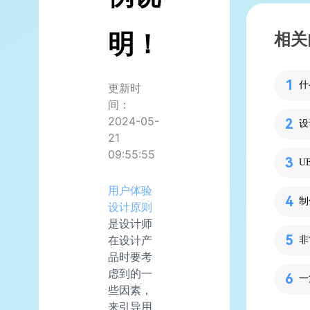
明！
相关
什
更新时
间：
2024-05-
21
09:55:55
U
用户体验
设计原则
是设计师
在设计产
非
品时要考
虑到的一
一
些因素，
来引导用