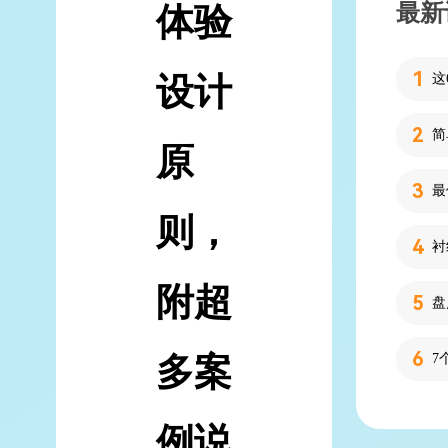
最新
体验
设计
简
原
则，
附超
多案
7
例说