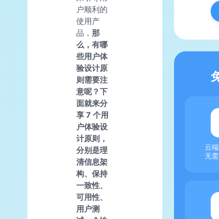
户顺利的
使用产
品，
那
么，有哪
些用户体
验设计原
则需要注
意呢？下
面就来分
享 7 个用
户体验设
计原则，
云端
分别是理
无需
清信息架
构、保持
一致性、
可用性、
用户测