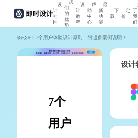
我
设
设
帮
最
们
计
计
助
新
下
定
于
的
社
教
中
功
载
价
我
优
区
程
心
能
们
势
> 7个用户体验设计原则，附超多案例说明！
设计文章
设计
7个
用户