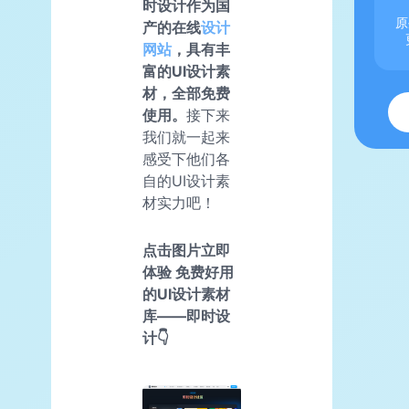
时设计作为国
原
产的在线
设计
网站
，具有丰
富的UI设计素
材，全部免费
使用。
接下来
我们就一起来
感受下他们各
自的UI设计素
材实力吧！
点击图片立即
体验 免费好用
的UI设计素材
库——即时设
计👇