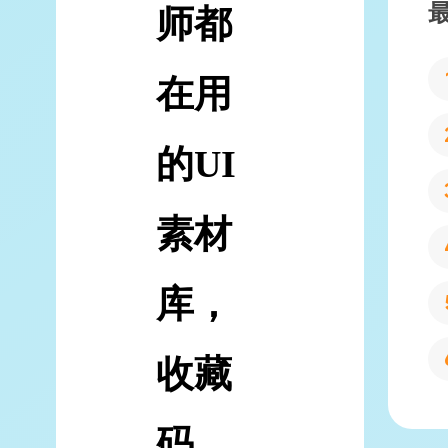
师都
在用
的UI
素材
库，
收藏
码