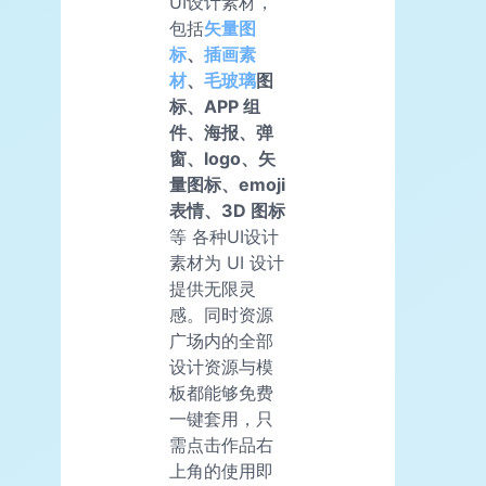
UI设计素材，
包括
矢量图
标
、
插画素
材
、
毛玻璃
图
标、APP 组
件、海报、弹
窗、logo、矢
量图标、emoji
表情、3D 图标
等 各种UI设计
素材为 UI 设计
提供无限灵
感。同时资源
广场内的全部
设计资源与模
板都能够免费
一键套用，只
需点击作品右
上角的使用即