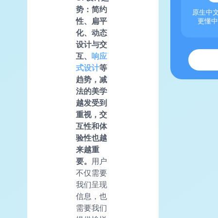
势：简约
原生中文
性、扁平
更懂中
化、动态
设计与交
互、
响应
式设计
等
趋势，减
法的美学
越发受到
重视，交
互性和体
验性也越
来越重
要。
用户
不仅需要
我们呈现
信息，也
需要我们