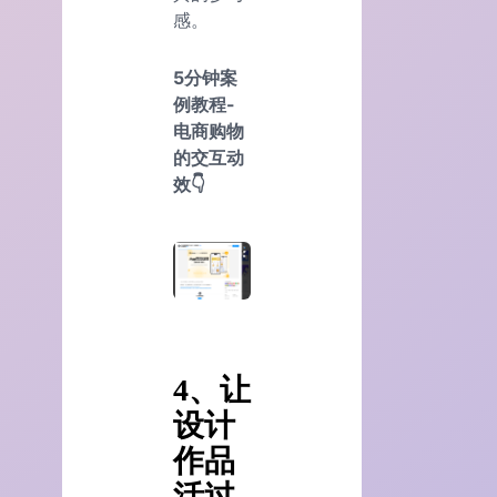
感。
5分钟案
例教程-
电商购物
的交互动
效👇
4、让
设计
作品
活过