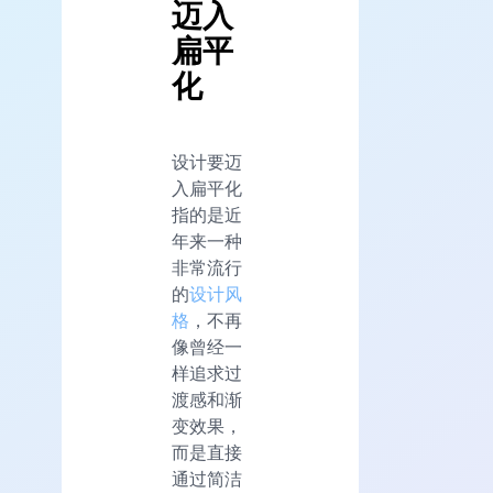
迈入
扁平
化
设计要迈
入扁平化
指的是近
年来一种
非常流行
的
设计风
格
，不再
像曾经一
样追求过
渡感和渐
变效果，
而是直接
通过简洁