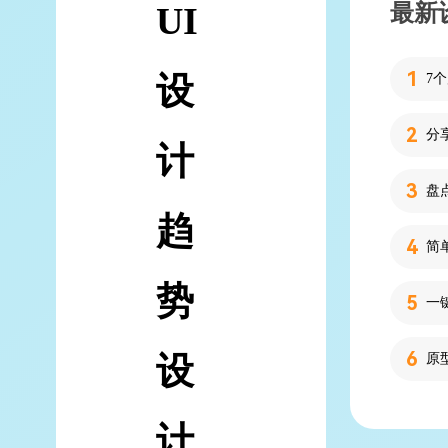
最新
UI
设
7
分
计
趋
简
势
设
计