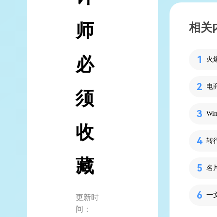
师
相关
必
火
须
W
收
转
藏
名
一
更新时
间：