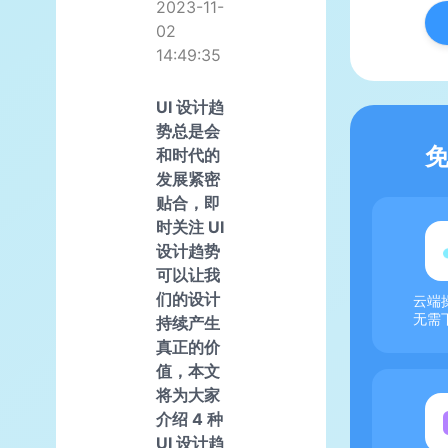
2023-11-
02
14:49:35
UI 设计趋
势总是会
和时代的
发展紧密
贴合，即
时关注 UI
设计趋势
可以让我
们的设计
云端
无需
持续产生
真正的价
值，本文
将为大家
介绍 4 种
UI 设计趋