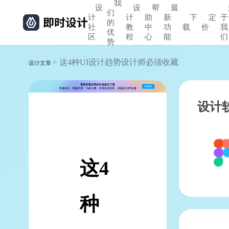
我
设
设
帮
最
们
计
计
助
新
下
定
于
的
社
教
中
功
载
价
我
优
区
程
心
能
们
势
> 这4种UI设计趋势设计师必须收藏
设计文章
设计
这4
种