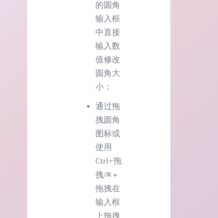
的圆角
输入框
中直接
输入数
值修改
圆角大
小；
通过拖
拽圆角
图标或
使用
Ctrl+拖
⌘
拽/
＋
拖拽在
输入框
上拖拽