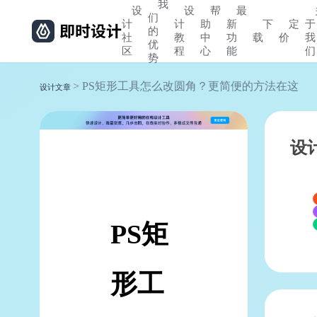
我
设
设
帮
最
们
计
计
助
新
下
定
于
的
社
教
中
功
载
价
我
优
区
程
心
能
们
势
> PS矩形工具怎么改圆角？更简便的方法在这
设计文章
设
PS矩
形工