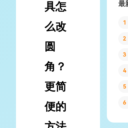
最
具怎
么改
圆
角？
更简
便的
方法