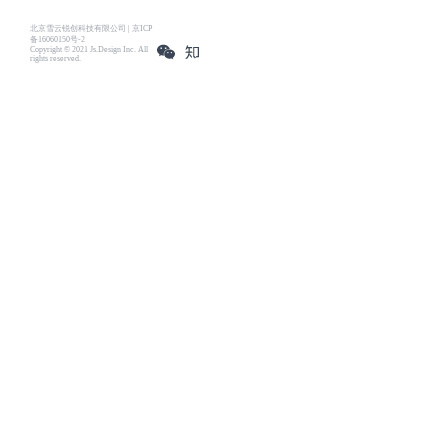
北京雪云锐创科技有限公司 | 京ICP
备16060150号-2
Copyright © 2021 Js.Design Inc. All
rights reserved.