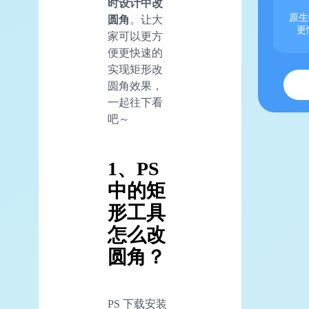
时设计中改
原生
圆角
。让大
更
家可以更方
便更快速的
实现矩形改
圆角效果，
一起往下看
吧～
1、PS
中的矩
形工具
怎么改
圆角？
PS 下载安装