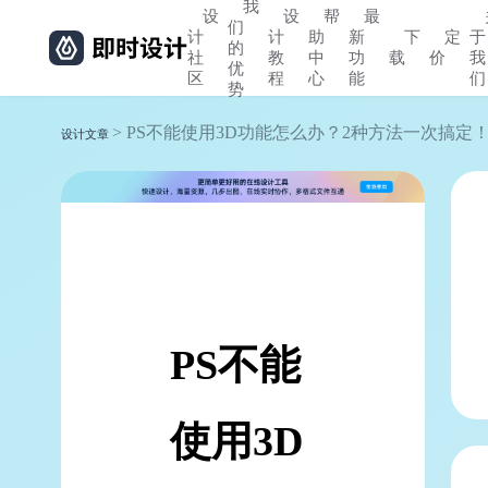
我
设
设
帮
最
们
计
计
助
新
下
定
于
的
社
教
中
功
载
价
我
优
区
程
心
能
们
势
> PS不能使用3D功能怎么办？2种方法一次搞定
设计文章
PS不能
使用3D