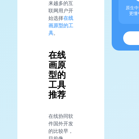
来越多的互
原生中
联网用户开
更懂
始选择
在线
画原型的工
具
。
在线
画原
型的
工具
推荐
在线协同软
件国外开发
的比较早，
目前像