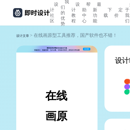
我
设
设
帮
最
们
计
计
助
新
下
定
于
的
社
教
中
功
载
价
我
优
区
程
心
能
们
势
> 在线画原型工具推荐，国产软件也不错！
设计文章
设计
在线
画原