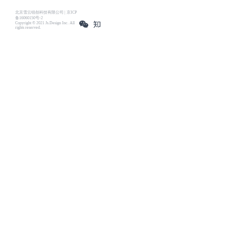
北京雪云锐创科技有限公司 | 京ICP
备16060150号-2
Copyright © 2021 Js.Design Inc. All
rights reserved.