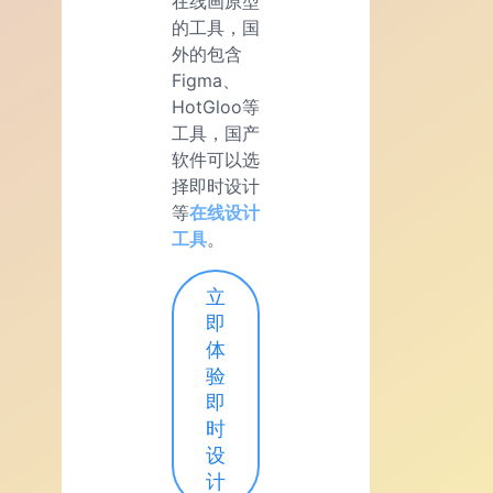
在线画原型
的工具，国
外的包含
Figma、
HotGloo等
工具，国产
软件可以选
择即时设计
等
在线设计
工具
。
立
即
体
验
即
时
设
计