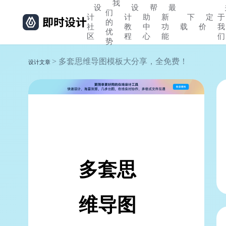
我
设
设
帮
最
们
计
计
助
新
下
定
于
的
社
教
中
功
载
价
我
优
区
程
心
能
们
势
> 多套思维导图模板大分享，全免费！
设计文章
多套思
维导图