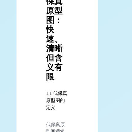
保真
原型
图：
快
速、
清晰
但含
义有
限
1.1 低保真
原型图的
定义
低保真原
型图通常