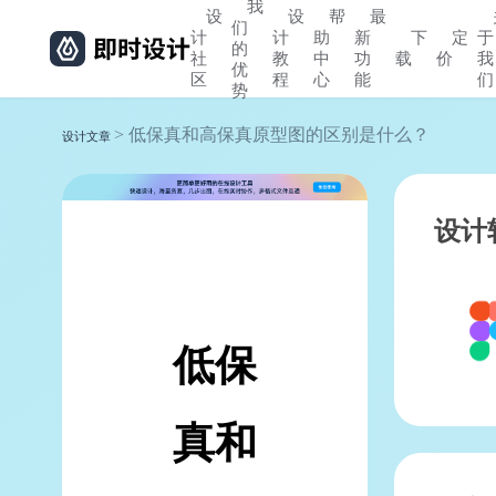
我
设
设
帮
最
们
计
计
助
新
下
定
于
的
社
教
中
功
载
价
我
优
区
程
心
能
们
势
> 低保真和高保真原型图的区别是什么？
设计文章
设计
低保
真和