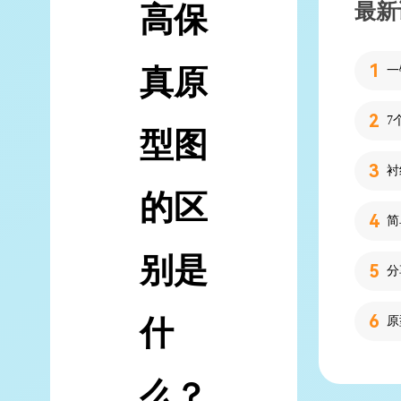
最新
高保
真原
7
型图
的区
简
别是
分
什
么？