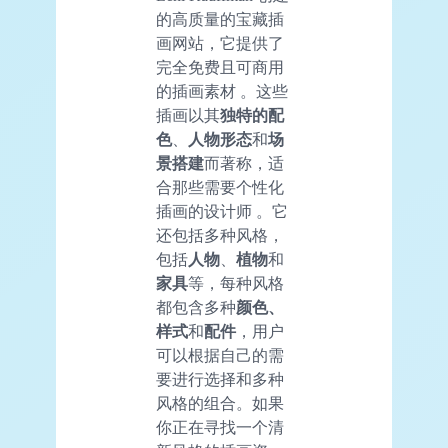
的高质量的宝藏插
画网站，它提供了
完全免费且可商用
的插画素材 。这些
插画以其
独特的配
色
、
人物形态
和
场
景搭建
而著称，适
合那些需要个性化
插画的设计师 。它
还包括多种风格，
包括
人物
、
植物
和
家具
等，每种风格
都包含多种
颜色、
样式
和
配件
，用户
可以根据自己的需
要进行选择和多种
风格的组合。如果
你正在寻找一个清