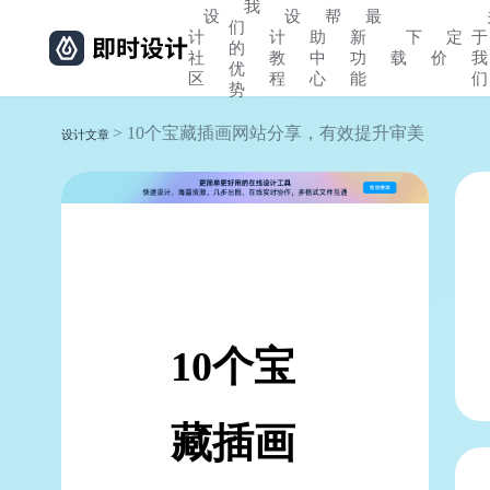
我
设
设
帮
最
们
计
计
助
新
下
定
于
的
社
教
中
功
载
价
我
优
区
程
心
能
们
势
> 10个宝藏插画网站分享，有效提升审美
设计文章
10个宝
藏插画