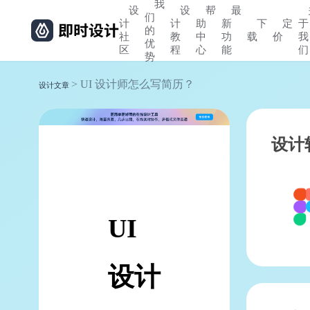
我
设
设
帮
最
们
计
计
助
新
下
定
于
的
社
教
中
功
载
价
我
优
区
程
心
能
们
势
> UI 设计师怎么写简历？
设计文章
设计
UI
设计