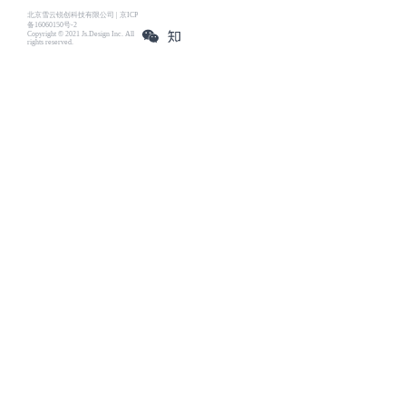
北京雪云锐创科技有限公司 | 京ICP
备16060150号-2
Copyright © 2021 Js.Design Inc. All
rights reserved.