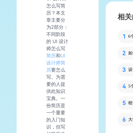
怎么写简
历？本文
相关
章主要分
为2部分：
不同阶段
6
的 UI 设计
师怎么写
如
简历
和
UI
设计师简
历
要怎么
设
写。为需
要的人提
供此知识
宝典。一
份简历是
一个重要
的入门知
识，但写