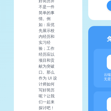
好简历并
不是一件
简单的事
情。例
如：应优
先展示校
内经历和
实习经
验；工作
经历应以
项目和贡
献为突破
口。那么
云端
作为 UI 设
无需
计师如何
写好简历
呢？让我
们一起来
探讨吧！