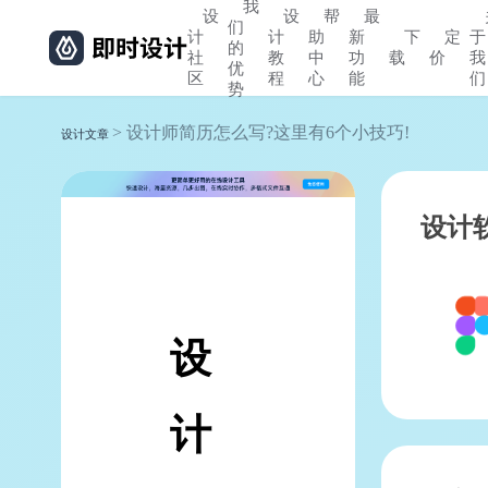
我
设
设
帮
最
们
计
计
助
新
下
定
于
的
社
教
中
功
载
价
我
优
区
程
心
能
们
势
> 设计师简历怎么写?这里有6个小技巧!
设计文章
设计
设
计