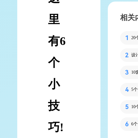
里
相关
有6
个
小
5
技
1
巧!
6