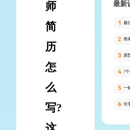
最新
师
简
简
历
怎
7
么
写?
分
这