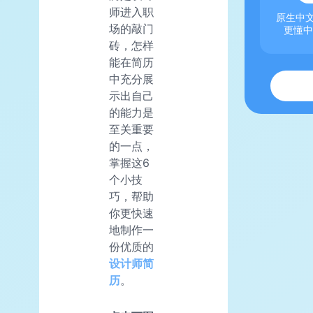
师进入职
原生中文
场的敲门
更懂中
砖，怎样
能在简历
中充分展
示出自己
的能力是
至关重要
的一点，
掌握这6
个小技
巧，帮助
你更快速
地制作一
份优质的
设计师简
历
。