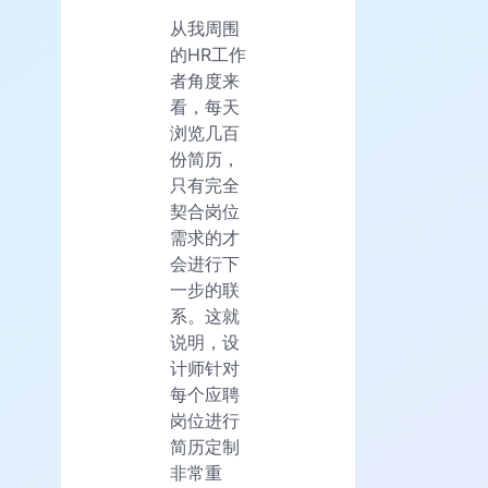
从我周围
的HR工作
者角度来
看，每天
浏览几百
份简历，
只有完全
契合岗位
需求的才
会进行下
一步的联
系。这就
说明，设
计师针对
每个应聘
岗位进行
简历定制
非常重