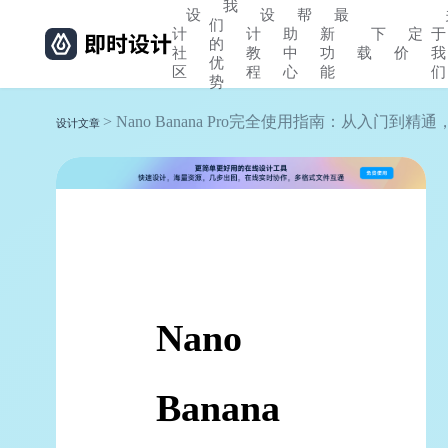
我
设
设
帮
最
们
计
计
助
新
下
定
于
的
社
教
中
功
载
价
我
优
区
程
心
能
们
势
> Nano Banana Pro完全使用指南：从入门
设计文章
Nano
Banana