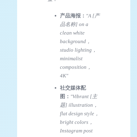
产品海报：
"A [产
品名称] on a
clean white
background，
studio lighting，
minimalist
composition，
4K"
社交媒体配
图：
"Vibrant [主
题] illustration，
flat design style，
bright colors，
Instagram post