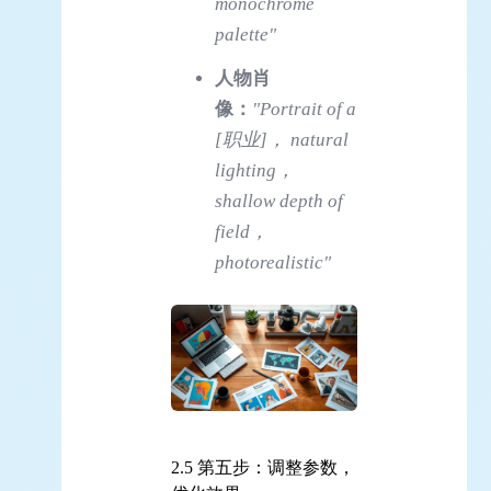
monochrome
palette"
人物肖
像：
"Portrait of a
[职业]， natural
lighting，
shallow depth of
field，
photorealistic"
2.5 第五步：调整参数，