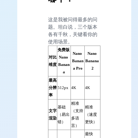
这是我被问得最多的问
题。坦白说，三个版本
各有千秋，关键看你的
使用场景。
免费版 
Nano 
Nano 
对比
Nano 
Banan
Banana 
维度
Banan
a Pro
2
a
最高
分辨
512px
4K
4K
率
精准
基础
精准
文字
（支持
（易出
（速度
渲染
多语
错）
更快）
言）
最快