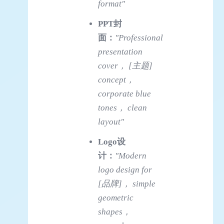
format"
PPT封
面：
"Professional
presentation
cover， [主题]
concept，
corporate blue
tones， clean
layout"
Logo设
计：
"Modern
logo design for
[品牌]， simple
geometric
shapes，