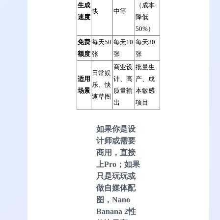
生成
（成本
快
中等
速度
降低
50%）
免费
每天50
每天10
每天30
额度
张
张
张
商业设
批量生
日常娱
适用
计、高
产、成
乐、快
场景
质量输
本敏感
速草图
出
项目
如果你是设
计师或需要
商用，直接
上Pro；如果
只是玩玩或
做自媒体配
图，Nano
Banana 2性