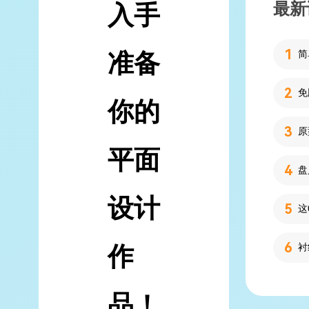
最新
入手
准备
简
你的
平面
设计
作
品！