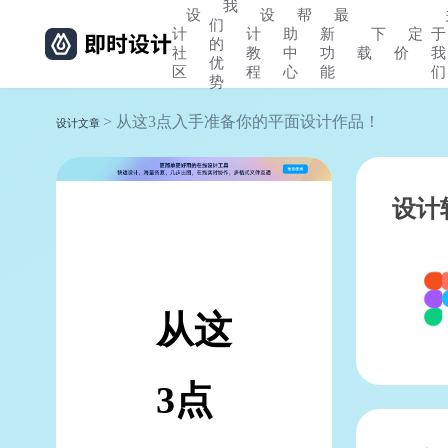
我
设
设
帮
最
们
计
计
助
新
下
定
于
的
社
教
中
功
载
价
我
优
区
程
心
能
们
势
> 从这3点入手准备你的平面设计作品！
设计文章
设计
从这
3点