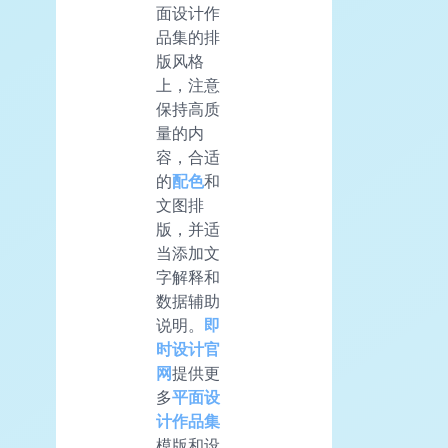
面设计作
品集的排
版风格
上，注意
保持高质
量的内
容，合适
的
配色
和
文图排
版，并适
当添加文
字解释和
数据辅助
说明。
即
时设计官
网
提供更
多
平面
设
计作品集
模版和设