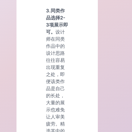
3.同类作
品选择2-
3项展示即
可。
设计
师在同类
作品中的
设计思路
往往容易
出现重复
之处，即
便该类作
品是自己
的长处，
大量的展
示也难免
让人审美
疲劳。精
选其中的