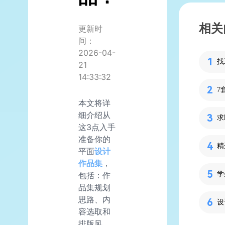
相关
更新时
间：
2026-04-
21
14:33:32
本文将详
细介绍从
这3点入手
准备你的
平面
设计
作品集
，
学
包括：作
品集规划
思路、内
设
容选取和
排版风