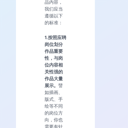
品内容，
我们应当
遵循以下
的标准：
1.按照应聘
岗位划分
作品重要
性，与岗
位内容相
关性强的
作品大量
展示。
譬
如插画、
版式、手
绘等不同
的岗位方
向，你也
需要有针