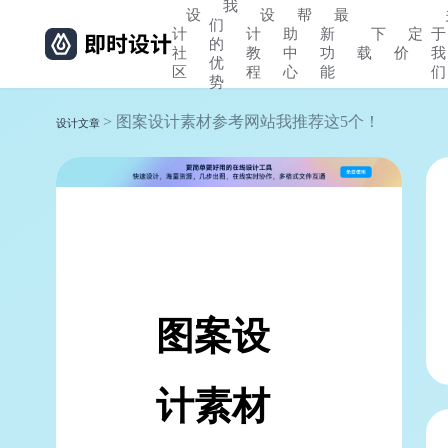
我
设
设
帮
最
们
计
计
助
新
下
定
于
的
社
教
中
功
载
价
我
优
区
程
心
能
们
势
> 图案设计素材参考网站我推荐这5个！
设计文章
图案设
计素材