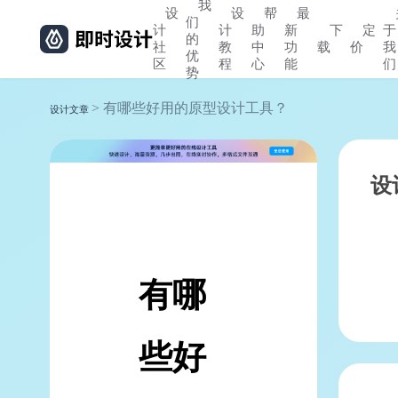
我
设
设
帮
最
们
计
计
助
新
下
定
于
的
社
教
中
功
载
价
我
优
区
程
心
能
们
势
> 有哪些好用的原型设计工具？
设计文章
设
有哪
些好