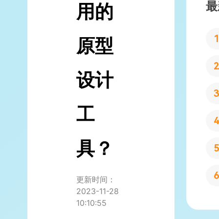
最
用的
原型
设计
工
具？
更新时间：
2023-11-28
10:10:55