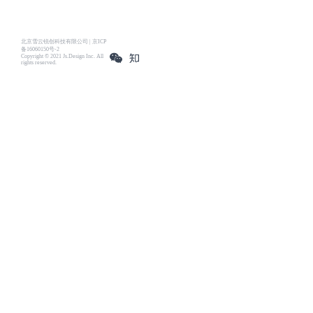
北京雪云锐创科技有限公司 | 京ICP
备16060150号-2
Copyright © 2021 Js.Design Inc. All
rights reserved.