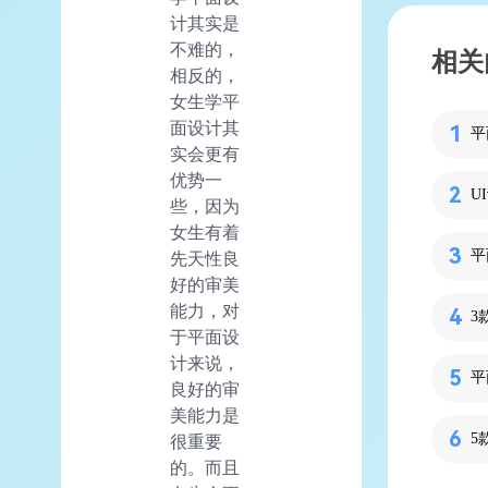
计其实是
不难的，
相关
相反的，
女生学平
面设计其
平
实会更有
优势一
U
些，因为
女生有着
先天性良
好的审美
能力，对
3
于平面设
计来说，
平
良好的审
美能力是
5
很重要
的。而且