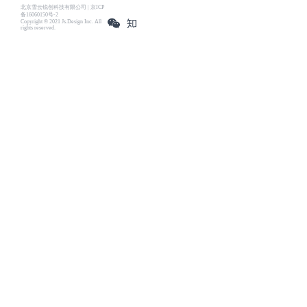
北京雪云锐创科技有限公司 | 京ICP
备16060150号-2
Copyright © 2021 Js.Design Inc. All
rights reserved.