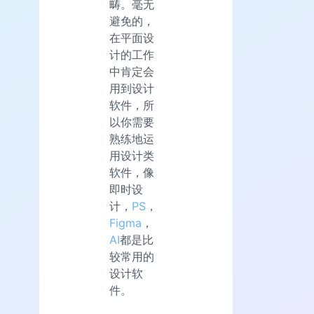
畴。毫无
避免的，
在平面设
计的工作
中肯定会
用到设计
软件，所
以你需要
熟练地运
用设计类
软件，像
即时设
计，
PS
，
Figma
，
AI
都是比
较常用的
设计软
件。