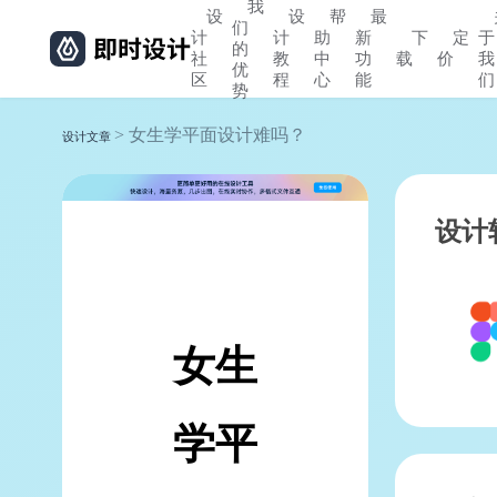
我
设
设
帮
最
们
计
计
助
新
下
定
于
的
社
教
中
功
载
价
我
优
区
程
心
能
们
势
> 女生学平面设计难吗？
设计文章
设计
女生
学平